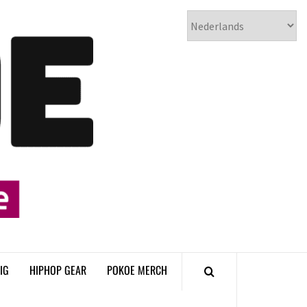
𝗣𝗢𝗞𝗢𝗘
𝗛𝗜𝗣𝗛𝗢𝗣
𝗠𝗔𝗚𝗔𝗭𝗜𝗡𝗘
IG
HIPHOP GEAR
POKOE MERCH