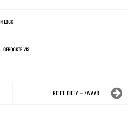
ON LOCK
– GEROOKTE VIS
RC FT. DIFFY – ZWAAR