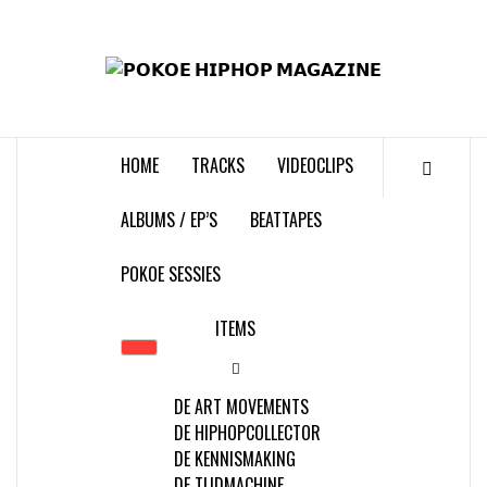
Skip
to
𝗣
content
𝗛𝗜
HOME
TRACKS
VIDEOCLIPS
𝗠𝗔𝗚
ALBUMS / EP’S
BEATTAPES
POKOE SESSIES
ITEMS
DE ART MOVEMENTS
DE HIPHOPCOLLECTOR
DE KENNISMAKING
DE TIJDMACHINE