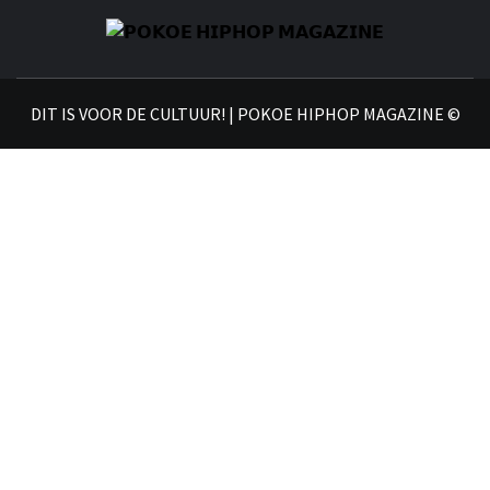
𝗣
𝗛𝗜
DIT IS VOOR DE CULTUUR! | POKOE HIPHOP MAGAZINE ©
𝗠𝗔𝗚