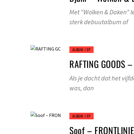
Met “Wolken & Daken” le
sterk debuutalbum af
ALBUM / EP
RAFTING GOODS – 
Als je dacht dat het vij
was, dan
ALBUM / EP
Soof – FRONTLINI