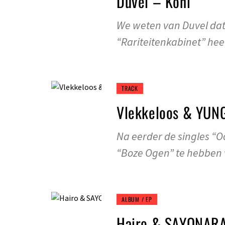
Duvel – Koni
We weten van Duvel dat
“Rariteitenkabinet” hee
TRACK
Vlekkeloos & YUN
Na eerder de singles “Oo
“Boze Ogen” te hebben 
ALBUM / EP
Hairo & SAYONARA