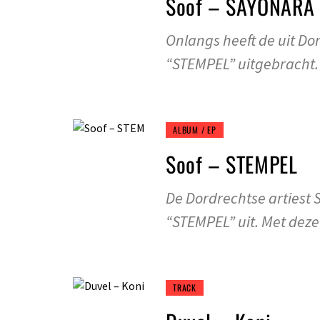
Soof – SAYONARA
Onlangs heeft de uit Do
“STEMPEL” uitgebracht.
ALBUM / EP
Soof – STEMPEL
De Dordrechtse artiest 
“STEMPEL” uit. Met deze 
TRACK