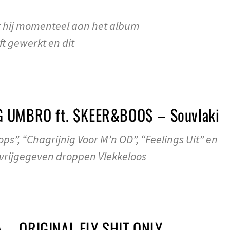
 hij momenteel aan het album
ft gewerkt en dit
G UMBRO ft. $KEER&BOO$ – Souvlaki
ps”, “Chagrijnig Voor M’n OD”, “Feelings Uit” en
vrijgegeven droppen Vlekkeloos
 – ORIGINAL FLY SHIT ONLY