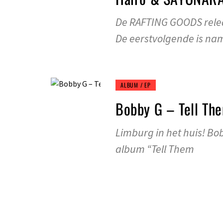
De RAFTING GOODS relea
De eerstvolgende is nam
ALBUM / EP
Bobby G – Tell The
Limburg in het huis! Bobb
album “Tell Them
ALBUM / EP
Vinny – RG Pack 1