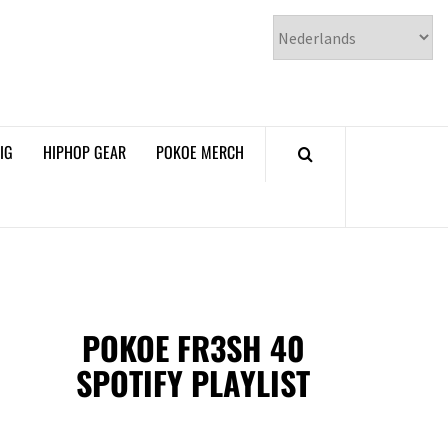
𝗞𝗢𝗘 𝗛𝗜𝗣𝗛𝗢𝗣
𝗠𝗔𝗚𝗔𝗭𝗜𝗡𝗘
IG
HIPHOP GEAR
POKOE MERCH
POKOE FR3SH 40
SPOTIFY PLAYLIST