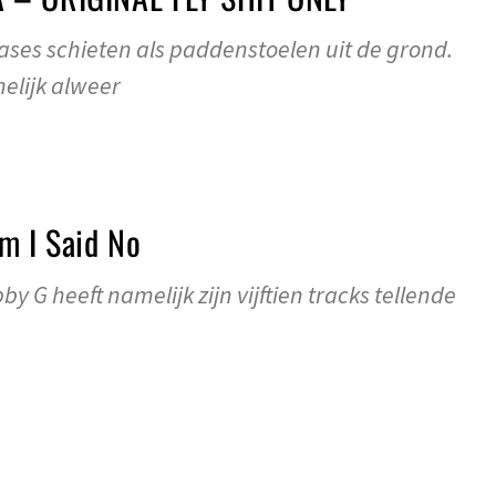
ses schieten als paddenstoelen uit de grond.
elijk alweer
m I Said No
y G heeft namelijk zijn vijftien tracks tellende
1: Zwartwerker