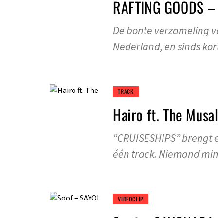
RAFTING GOODS –
De bonte verzameling v
Nederland, en sinds kort
TRACK
Hairo ft. The Musa
“CRUISESHIPS” brengt 
één track. Niemand min
VIDEOCLIP