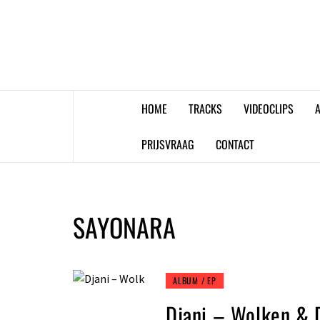
Skip
to
content
HOME
TRACKS
VIDEOCLIPS
A
PRIJSVRAAG
CONTACT
SAYONARA
ALBUM / EP
Djani – Wolken & 