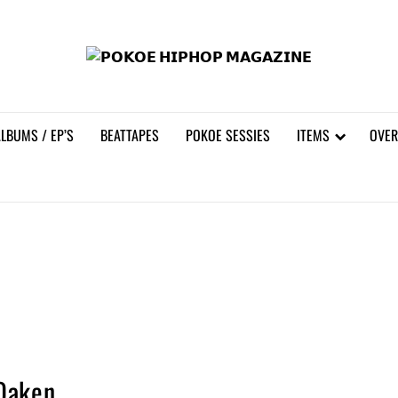
𝗣𝗢
LBUMS / EP’S
BEATTAPES
POKOE SESSIES
ITEMS
OVER
Daken