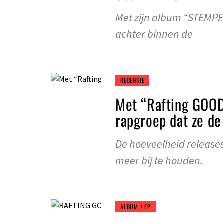
Met zijn album “STEMPEL”
achter binnen de
RECENSIE
Met “Rafting GOOD
rapgroep dat ze d
De hoeveelheid releases 
meer bij te houden.
ALBUM / EP