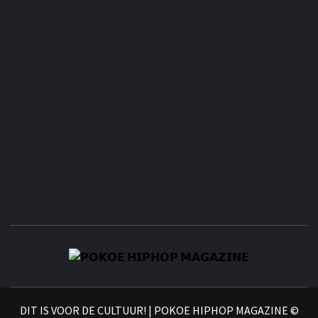
𝗣
𝗛𝗜
DIT IS VOOR DE CULTUUR! | POKOE HIPHOP MAGAZINE ©