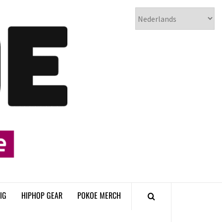
𝗣𝗢𝗞𝗢𝗘
𝗛𝗜𝗣𝗛𝗢𝗣
𝗠𝗔𝗚𝗔𝗭𝗜𝗡𝗘
IG
HIPHOP GEAR
POKOE MERCH