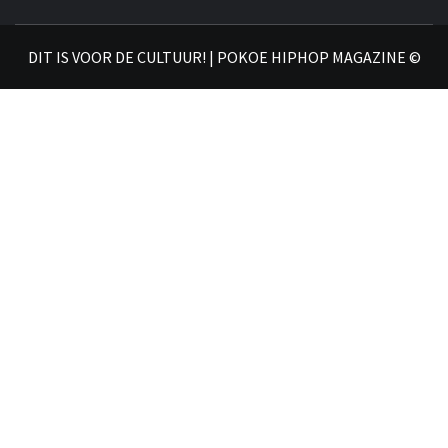
𝗛𝗜
DIT IS VOOR DE CULTUUR! | POKOE HIPHOP MAGAZINE ©
𝗠𝗔𝗚