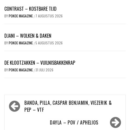
CONTRAST – KOSTBARE TIJD
BY
POKOE MAGAZINE
7 AUGUSTUS 2026
/
DJANI – WOLKEN & DAKEN
BY
POKOE MAGAZINE
5 AUGUSTUS 2026
/
DE KLOOTZAKKEN – VUILNISBAKKENRAP
BY
POKOE MAGAZINE
31 JULI 2026
/
Bericht
BANDA, PILLA, CASPAR BENJAMIN, VIEZERIK &
navigatie
PEP – VTF
DAYLA – POV / APHELIOS