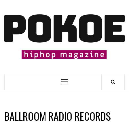
Skip
to
content

Primary
Menu
BALLROOM RADIO RECORDS