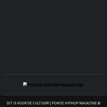
𝗣
𝗛𝗜
DIT IS VOOR DE CULTUUR! | POKOE HIPHOP MAGAZINE ©