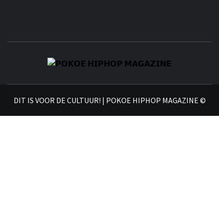
𝗣
𝗛𝗜
DIT IS VOOR DE CULTUUR! | POKOE HIPHOP MAGAZINE ©
𝗠𝗔𝗚