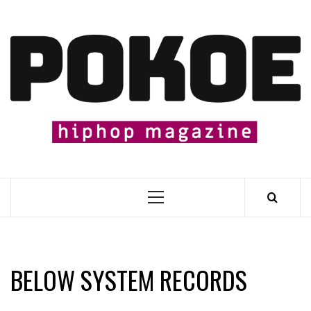
Skip
to
content

Primary
Menu
BELOW SYSTEM RECORDS