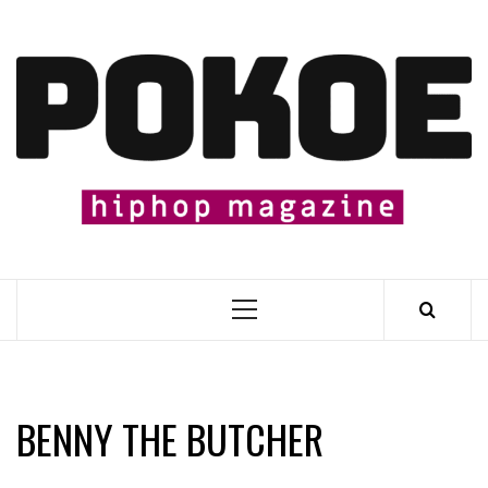
Skip
to
content

Primary
Menu
BENNY THE BUTCHER