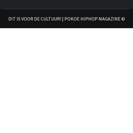
𝗛𝗜
DIT IS VOOR DE CULTUUR! | POKOE HIPHOP MAGAZINE ©
𝗠𝗔𝗚