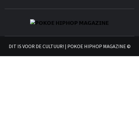
𝗣
𝗛𝗜
DIT IS VOOR DE CULTUUR! | POKOE HIPHOP MAGAZINE ©
𝗠𝗔𝗚