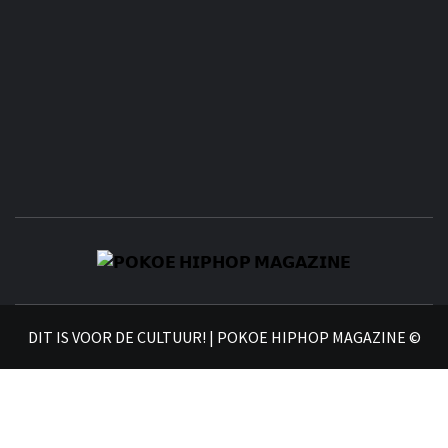
𝗣
𝗛𝗜
DIT IS VOOR DE CULTUUR! | POKOE HIPHOP MAGAZINE ©
𝗠𝗔𝗚