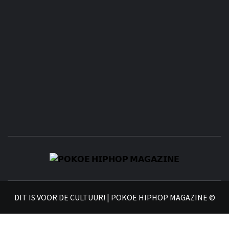
𝗣
𝗛𝗜
DIT IS VOOR DE CULTUUR! | POKOE HIPHOP MAGAZINE ©
𝗠𝗔𝗚