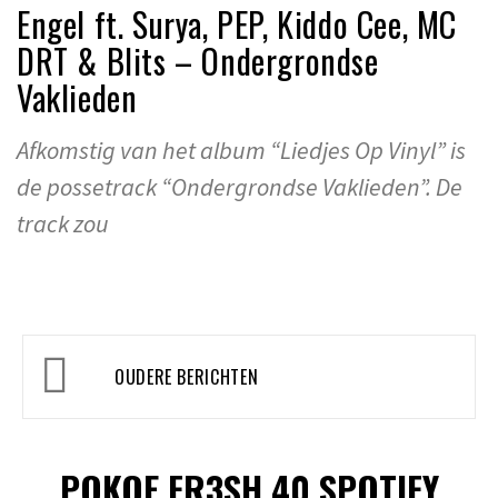
Engel ft. Surya, PEP, Kiddo Cee, MC
DRT & Blits – Ondergrondse
Vaklieden
Afkomstig van het album “Liedjes Op Vinyl” is
de possetrack “Ondergrondse Vaklieden”. De
track zou
Berichtennavigatie
OUDERE BERICHTEN
POKOE FR3SH 40 SPOTIFY