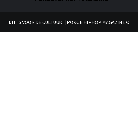
𝗣
𝗛𝗜
DIT IS VOOR DE CULTUUR! | POKOE HIPHOP MAGAZINE ©
𝗠𝗔𝗚