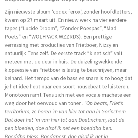
Zijn nieuwste album ‘codex ferox’, zonder hoofdletters,
kwam op 27 maart uit. En nieuw werk na vier eerdere
tapes (“Lucide Droom”, “Zonder Poespas”, “Mad
Poets” en “WOLFPACK WZZRDS). Een prettige
verrassing met producties van Frietboer, Nizzy en
natuurlijk Tens zelf. De eerste track “kinetisch” valt
meteen met de deur in huis. De duizelingwekkende
klopsessie van Frietboer is lastig te beschrijven, maar
keihard. Het tempo van de bass en snare is zo hoog dat
je het idee hebt naar een soort housebeat te luisteren.
Monotoon ramt Tens zich met een vocale machete een
weg door het oerwoud van tonen.
“Op beats, Friet’s
territorium, ze horen ‘m van hier tot aan in Gorinchem.
Dat doet het ‘m van hier tot aan Doetinchem, laat de
pen bloeden, doe alsof ik net een boeddha ben.
Boeddha bless, Boedapest, doe alsof ik net in