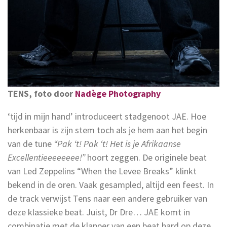
TENS, foto door
Nadège Photography
‘tijd in mijn hand’ introduceert stadgenoot JAE. Hoe
herkenbaar is zijn stem toch als je hem aan het begin
van de tune
“Pak ‘t! Pak ‘t! Het is je Afrikaanse
Excellentieeeeeeee!”
hoort zeggen. De originele beat
van Led Zeppelins “When the Levee Breaks” klinkt
bekend in de oren. Vaak gesampled, altijd een feest. In
de track verwijst Tens naar een andere gebruiker van
deze klassieke beat. Juist, Dr Dre… JAE komt in
combinatie met de klapper van een beat hard op deze