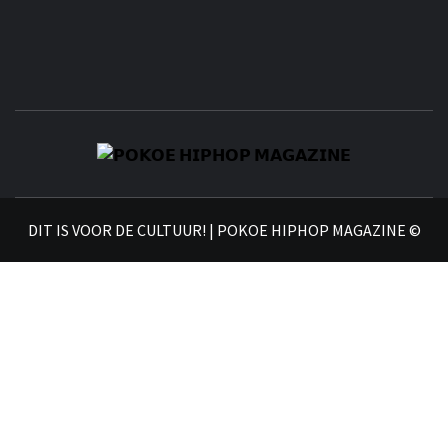
𝗣
𝗛𝗜
DIT IS VOOR DE CULTUUR! | POKOE HIPHOP MAGAZINE ©
𝗠𝗔𝗚