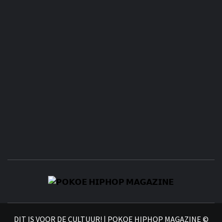
𝗣
𝗛𝗜
DIT IS VOOR DE CULTUUR! | POKOE HIPHOP MAGAZINE ©