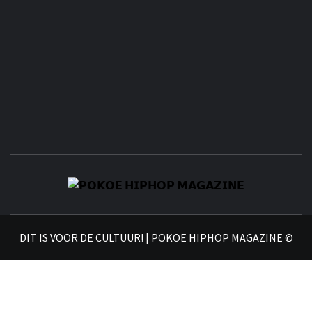
𝗣
𝗛𝗜
DIT IS VOOR DE CULTUUR! | POKOE HIPHOP MAGAZINE ©
𝗠𝗔𝗚