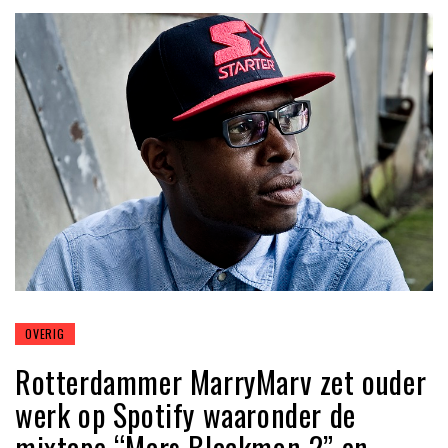
OVERIG
Rotterdammer MarryMarv zet ouder
werk op Spotify waaronder de
mixtape “Mars Blackmon 2” en