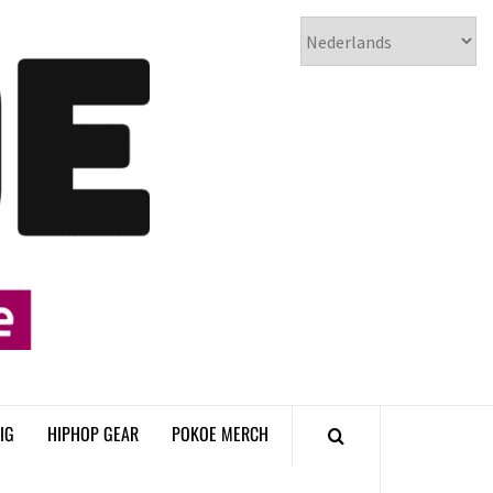
𝗣𝗢𝗞𝗢𝗘
𝗛𝗜𝗣𝗛𝗢𝗣
𝗠𝗔𝗚𝗔𝗭𝗜𝗡𝗘
IG
HIPHOP GEAR
POKOE MERCH