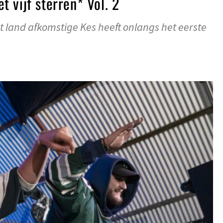
 vijf sterren* Vol. 2
et land afkomstige Kes heeft onlangs het eerste