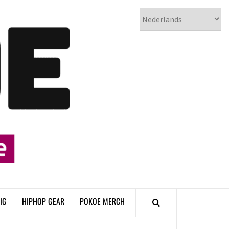
𝗣𝗢𝗞𝗢𝗘
𝗛𝗜𝗣𝗛𝗢𝗣
𝗠𝗔𝗚𝗔𝗭𝗜𝗡𝗘
IG
HIPHOP GEAR
POKOE MERCH