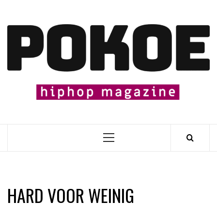
Skip
to
content

Primary
Menu
HARD VOOR WEINIG