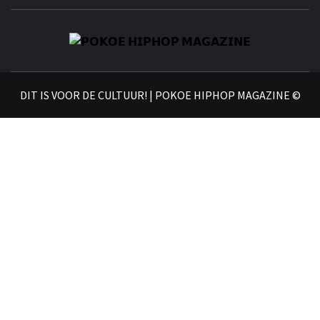
𝗣
𝗛𝗜
DIT IS VOOR DE CULTUUR! | POKOE HIPHOP MAGAZINE ©
𝗠𝗔𝗚