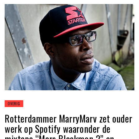
OVERIG
Rotterdammer MarryMarv zet ouder
werk op Spotify waaronder de
mixtape “Mars Blackmon 2” en