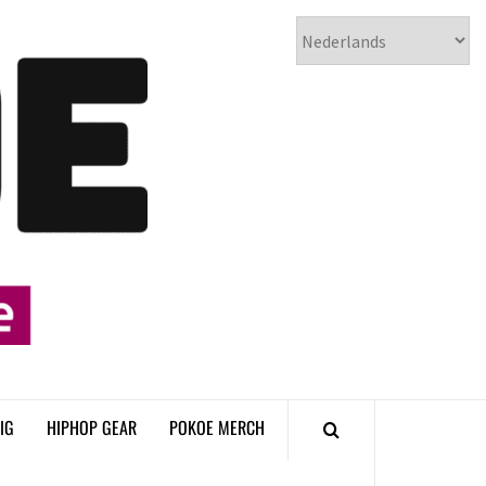
𝗣𝗢𝗞𝗢𝗘
𝗛𝗜𝗣𝗛𝗢𝗣
𝗠𝗔𝗚𝗔𝗭𝗜𝗡𝗘
IG
HIPHOP GEAR
POKOE MERCH