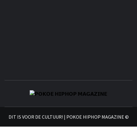
𝗣
𝗛𝗜
DIT IS VOOR DE CULTUUR! | POKOE HIPHOP MAGAZINE ©
𝗠𝗔𝗚