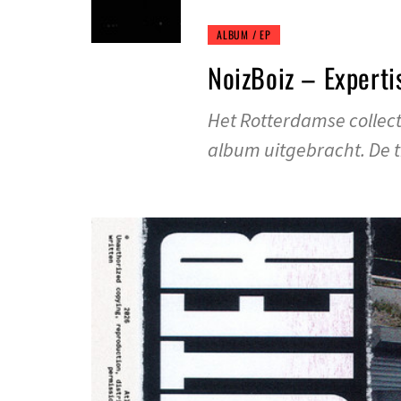
ALBUM / EP
NoizBoiz – Experti
Het Rotterdamse collect
album uitgebracht. De tit