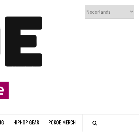
𝗣𝗢𝗞𝗢𝗘
𝗛𝗜𝗣𝗛𝗢𝗣
𝗠𝗔𝗚𝗔𝗭𝗜𝗡𝗘
IG
HIPHOP GEAR
POKOE MERCH