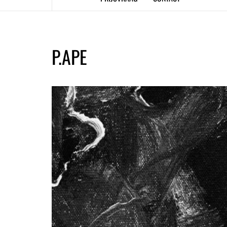
P.APE