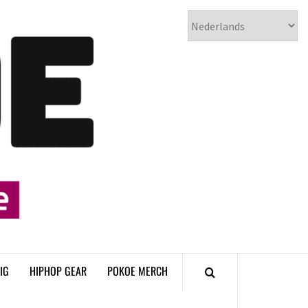
𝗣𝗢𝗞𝗢𝗘
𝗛𝗜𝗣𝗛𝗢𝗣
𝗠𝗔𝗚𝗔𝗭𝗜𝗡𝗘
IG
HIPHOP GEAR
POKOE MERCH