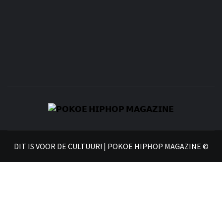
𝗣
𝗛𝗜
DIT IS VOOR DE CULTUUR! | POKOE HIPHOP MAGAZINE ©
𝗠𝗔𝗚