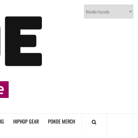
𝗣𝗢𝗞𝗢𝗘
𝗛𝗜𝗣𝗛𝗢𝗣
𝗠𝗔𝗚𝗔𝗭𝗜𝗡𝗘
IG
HIPHOP GEAR
POKOE MERCH