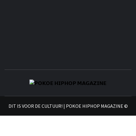
𝗣
𝗛𝗜
DIT IS VOOR DE CULTUUR! | POKOE HIPHOP MAGAZINE ©
𝗠𝗔𝗚