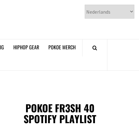
𝗞𝗢𝗘 𝗛𝗜𝗣𝗛𝗢𝗣
𝗠𝗔𝗚𝗔𝗭𝗜𝗡𝗘
IG
HIPHOP GEAR
POKOE MERCH
POKOE FR3SH 40
SPOTIFY PLAYLIST