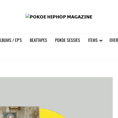
𝗣𝗢
LBUMS / EP’S
BEATTAPES
POKOE SESSIES
ITEMS
OVER