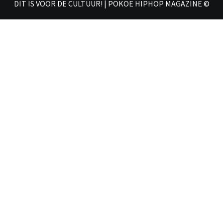
DIT IS VOOR DE CULTUUR! | POKOE HIPHOP MAGAZINE ©
𝗠𝗔𝗚