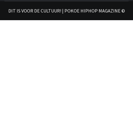
𝗛𝗜
DIT IS VOOR DE CULTUUR! | POKOE HIPHOP MAGAZINE ©
𝗠𝗔𝗚