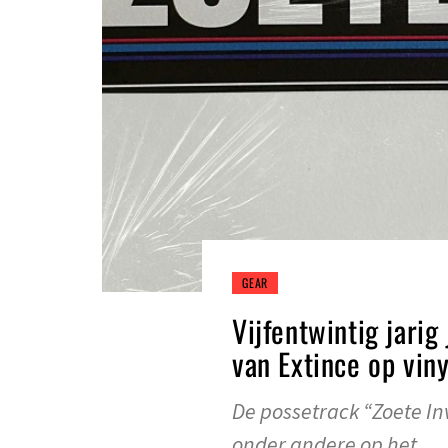
GEAR
Vijfentwintig jarig
van Extince op viny
De possetrack “Zoete In
onder andere op het