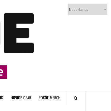
𝗣𝗢𝗞𝗢𝗘
𝗛𝗜𝗣𝗛𝗢𝗣
𝗠𝗔𝗚𝗔𝗭𝗜𝗡𝗘
IG
HIPHOP GEAR
POKOE MERCH