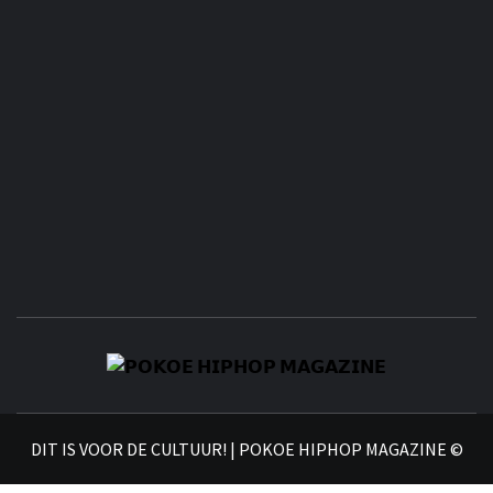
𝗣
𝗛𝗜
DIT IS VOOR DE CULTUUR! | POKOE HIPHOP MAGAZINE ©
𝗠𝗔𝗚