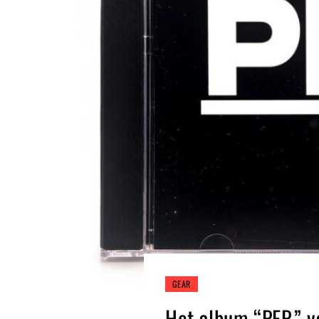
GEAR
Het album “PEP.” v