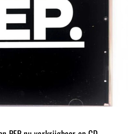
an PEP nu verkrijgbaar op CD