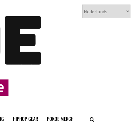
𝗣𝗢𝗞𝗢𝗘
𝗛𝗜𝗣𝗛𝗢𝗣
𝗠𝗔𝗚𝗔𝗭𝗜𝗡𝗘
IG
HIPHOP GEAR
POKOE MERCH