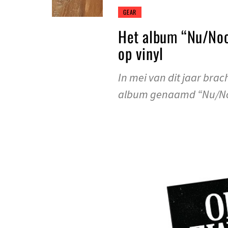
GEAR
Het album “Nu/Nooi
op vinyl
In mei van dit jaar bra
album genaamd “Nu/No