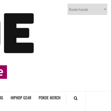
𝗣𝗢𝗞𝗢𝗘
𝗛𝗜𝗣𝗛𝗢𝗣
𝗠𝗔𝗚𝗔𝗭𝗜𝗡𝗘
IG
HIPHOP GEAR
POKOE MERCH