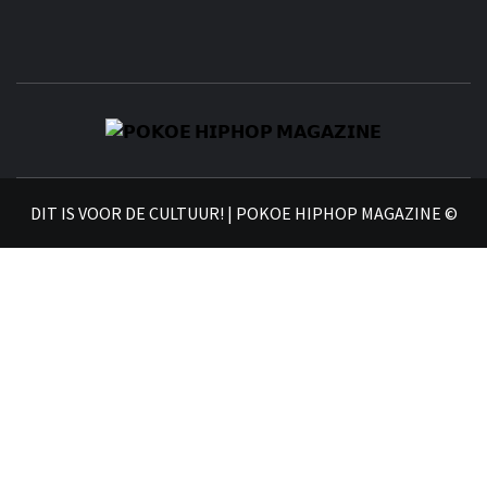
𝗣
𝗛𝗜
DIT IS VOOR DE CULTUUR! | POKOE HIPHOP MAGAZINE ©
𝗠𝗔𝗚